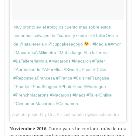
Muy pronto en el #blog os cuento más sobre estos
pequeños salvajes de #canela y sobre el #TallerOnline
de @latallereria y @cupcakesagogo
. #Magia #Amor
#MacaronsAlMilimetro #MeLaJuego #LaTallereria
#LaTallereriaMola #Macarons #Macaron #Taller
#Aprendiendo #APorEllos #Sweet #Food #Dulce
#ReposteriaFrancesa #France #CuisineFrançaise
#Foodie #FoodBlogger #PhotoFood #Merengue
#FrenchMacarons #Macarons #Macs #TallerOnline
#CinnamonMacarons #Cinnamon
A photo posted by Cris Bizcocheando (@bizcocheando) on
Oct 
Noviembre 2016
: Como ya os he contado más de una
vez tengo unos amigos que son veganos y para una