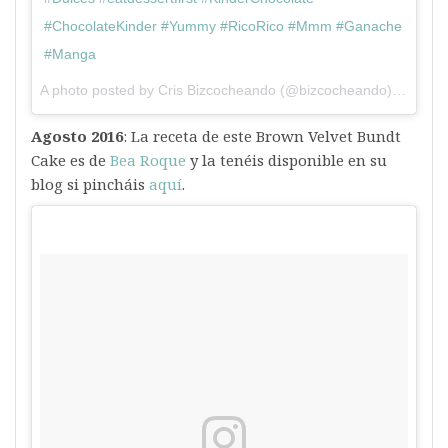
#ChocolateKinder #Yummy #RicoRico #Mmm #Ganache
#Manga
A photo posted by Cris Bizcocheando (@bizcocheando) on
Jul 
Agosto 2016
: La receta de este Brown Velvet Bundt
Cake es de
Bea Roque
y la tenéis disponible en su
blog si pincháis
aquí
.