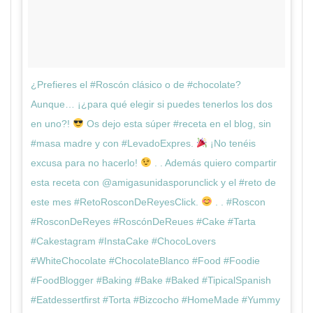
¿Prefieres el #Roscón clásico o de #chocolate?
Aunque… ¡¿para qué elegir si puedes tenerlos los dos
en uno?!
Os dejo esta súper #receta en el blog, sin
#masa madre y con #LevadoExpres.
¡No tenéis
excusa para no hacerlo!
. . Además quiero compartir
esta receta con @amigasunidasporunclick y el #reto de
este mes #RetoRosconDeReyesClick.
. . #Roscon
#RosconDeReyes #RoscónDeReues #Cake #Tarta
#Cakestagram #InstaCake #ChocoLovers
#WhiteChocolate #ChocolateBlanco #Food #Foodie
#FoodBlogger #Baking #Bake #Baked #TipicalSpanish
#Eatdessertfirst #Torta #Bizcocho #HomeMade #Yummy