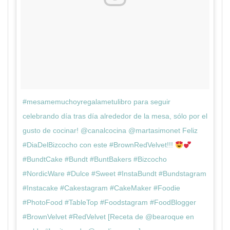
#mesamemuchoyregalametulibro para seguir
celebrando día tras día alrededor de la mesa, sólo por el
gusto de cocinar! @canalcocina @martasimonet Feliz
#DiaDelBizcocho con este #BrownRedVelvet!!!
#BundtCake #Bundt #BuntBakers #Bizcocho
#NordicWare #Dulce #Sweet #InstaBundt #Bundstagram
#Instacake #Cakestagram #CakeMaker #Foodie
#PhotoFood #TableTop #Foodstagram #FoodBlogger
#BrownVelvet #RedVelvet [Receta de @bearoque en