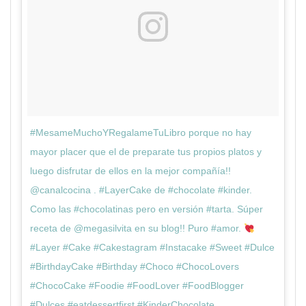
#MesameMuchoYRegalameTuLibro porque no hay
mayor placer que el de preparate tus propios platos y
luego disfrutar de ellos en la mejor compañía!!
@canalcocina . #LayerCake de #chocolate #kinder.
Como las #chocolatinas pero en versión #tarta. Súper
receta de @megasilvita en su blog!! Puro #amor.
#Layer #Cake #Cakestagram #Instacake #Sweet #Dulce
#BirthdayCake #Birthday #Choco #ChocoLovers
#ChocoCake #Foodie #FoodLover #FoodBlogger
#Dulces #eatdessertfirst #KinderChocolate