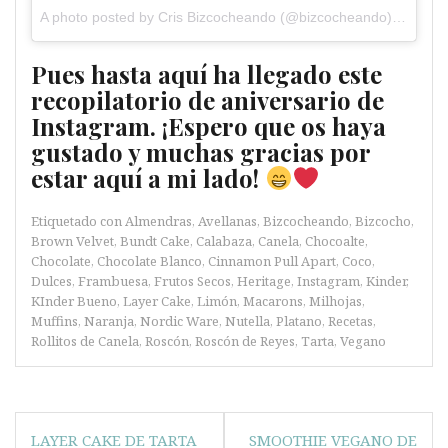
A photo posted by Cris Bizcocheando (@bizcocheando) on
Jan 
Pues hasta aquí ha llegado este
recopilatorio de aniversario de
Instagram. ¡Espero que os haya
gustado y muchas gracias por
estar aquí a mi lado!
Etiquetado con
Almendras
,
Avellanas
,
Bizcocheando
,
Bizcocho
,
Brown Velvet
,
Bundt Cake
,
Calabaza
,
Canela
,
Chocoalte
,
Chocolate
,
Chocolate Blanco
,
Cinnamon Pull Apart
,
Coco
,
Dulces
,
Frambuesa
,
Frutos Secos
,
Heritage
,
Instagram
,
Kinder
,
KInder Bueno
,
Layer Cake
,
Limón
,
Macarons
,
Milhojas
,
Muffins
,
Naranja
,
Nordic Ware
,
Nutella
,
Platano
,
Recetas
,
Rollitos de Canela
,
Roscón
,
Roscón de Reyes
,
Tarta
,
Vegano
Navegación
LAYER CAKE DE TARTA
SMOOTHIE VEGANO DE