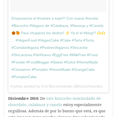
Empezamos el #martes a tope!!! Con nueva #receta:
#Bizcocho #Vegano de #Calabaza, #Naranja y #Canela.
Para chuparse los dedos!!
Ya el el #blog!!!
. . #VeganFood #VeganCake #Cake #Tarta #Torta
#ComidaVegana #PostresVeganos #SinLeche
#SinLactosa #SinHuevo #EggFree #MilkFree #Food
#Foodie #FoodBlogger #Sweet #Dulce #HomeMade
#Cinnamon #Pumpkin #HomeMade #OrangeCake
#PumpkinCake
A photo posted by Cris Bizcocheando (@bizcocheando) on
Nov 
Diciembre 2016
: De
este bizcocho marmolado de
chocolate, calabaza y canela
estoy especialmente
orgullosa. Además de por lo bueno que está, es que