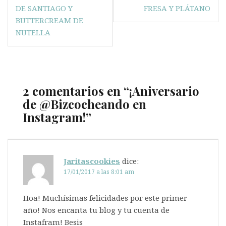
de
DE SANTIAGO Y
FRESA Y PLÁTANO
entradas
BUTTERCREAM DE
NUTELLA
2 comentarios en “
¡Aniversario
de @Bizcocheando en
Instagram!
”
Jaritascookies
dice:
17/01/2017 a las 8:01 am
Hoa! Muchísimas felicidades por este primer
año! Nos encanta tu blog y tu cuenta de
Instafram! Besis