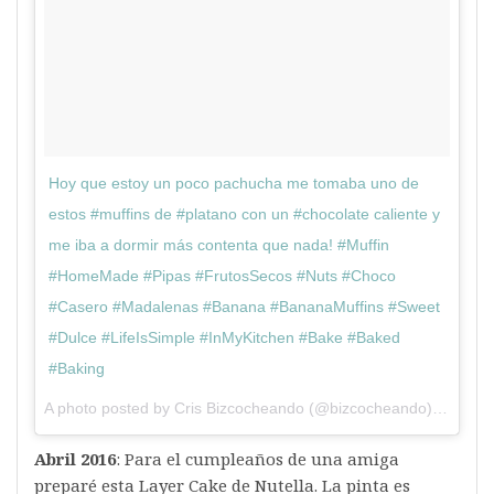
Hoy que estoy un poco pachucha me tomaba uno de
estos #muffins de #platano con un #chocolate caliente y
me iba a dormir más contenta que nada! #Muffin
#HomeMade #Pipas #FrutosSecos #Nuts #Choco
#Casero #Madalenas #Banana #BananaMuffins #Sweet
#Dulce #LifeIsSimple #InMyKitchen #Bake #Baked
#Baking
A photo posted by Cris Bizcocheando (@bizcocheando) on
Mar 
Abril 2016
: Para el cumpleaños de una amiga
preparé esta Layer Cake de Nutella. La pinta es