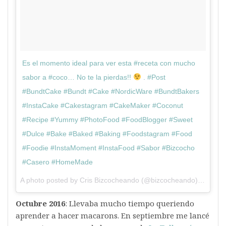
Es el momento ideal para ver esta #receta con mucho
sabor a #coco… No te la pierdas!!
. #Post
#BundtCake #Bundt #Cake #NordicWare #BundtBakers
#InstaCake #Cakestagram #CakeMaker #Coconut
#Recipe #Yummy #PhotoFood #FoodBlogger #Sweet
#Dulce #Bake #Baked #Baking #Foodstagram #Food
#Foodie #InstaMoment #InstaFood #Sabor #Bizcocho
#Casero #HomeMade
A photo posted by Cris Bizcocheando (@bizcocheando) on
Sep 
Octubre 2016
: Llevaba mucho tiempo queriendo
aprender a hacer macarons. En septiembre me lancé