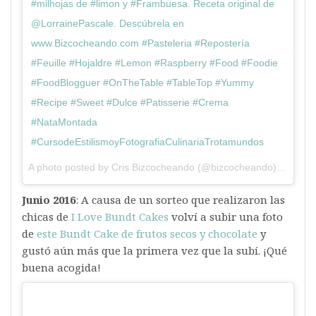
#milhojas de #limon y #Frambuesa. Receta original de
@LorrainePascale. Descúbrela en
www.Bizcocheando.com #Pasteleria #Repostería
#Feuille #Hojaldre #Lemon #Raspberry #Food #Foodie
#FoodBlogguer #OnTheTable #TableTop #Yummy
#Recipe #Sweet #Dulce #Patisserie #Crema
#NataMontada
#CursodeEstilismoyFotografiaCulinariaTrotamundos
A photo posted by Cris Bizcocheando (@bizcocheando) on
May 
Junio 2016
: A causa de un sorteo que realizaron las
chicas de
I Love Bundt Cakes
volví a subir una foto
de
este Bundt Cake de frutos secos y chocolate
y
gustó aún más que la primera vez que la subí. ¡Qué
buena acogida!