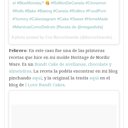
el #BlueMonday?
#RollitosDeCanela #Cinnamon
#Rolls #Bake #Baking #Canela #Rollitos #FoodPorn
#Yummy #Cakestagram #Cake #Sweet #HomeMade
#MientrasComoDisfruto [Receta de @megasilvita]
A photo posted by Cris Bizcocheando (@bizcocheando) on
Jan 
Febrero
: En este caso fue una de las primeras
recetas que hice en mi molde Heritage de Nordic
Ware. Es un
Bundt Cake de avellanas, chocolate y
almendras
. La receta la podéis encontrar en mi blog
pinchando
aquí
, y la original la tenéis
aquí
en el
blog de
I Love Bundt Cakes
.