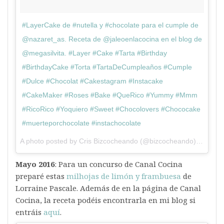
#LayerCake de #nutella y #chocolate para el cumple de
@nazaret_as. Receta de @jaleoenlacocina en el blog de
@megasilvita. #Layer #Cake #Tarta #Birthday
#BirthdayCake #Torta #TartaDeCumpleaños #Cumple
#Dulce #Chocolat #Cakestagram #Instacake
#CakeMaker #Roses #Bake #QueRico #Yummy #Mmm
#RicoRico #Yoquiero #Sweet #Chocolovers #Chococake
#muerteporchocolate #instachocolate
A photo posted by Cris Bizcocheando (@bizcocheando) on
Apr 
Mayo 2016
: Para un concurso de Canal Cocina
preparé estas
milhojas de limón y frambuesa
de
Lorraine Pascale. Además de en la página de Canal
Cocina, la receta podéis encontrarla en mi blog si
entráis
aquí
.