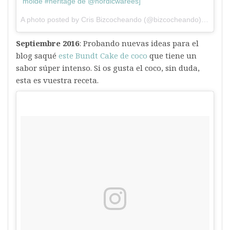
molde #heritage de @nordicwarees]
A photo posted by Cris Bizcocheando (@bizcocheando) on
Aug 
Septiembre 2016
: Probando nuevas ideas para el
blog saqué
este Bundt Cake de coco
que tiene un
sabor súper intenso. Si os gusta el coco, sin duda,
esta es vuestra receta.