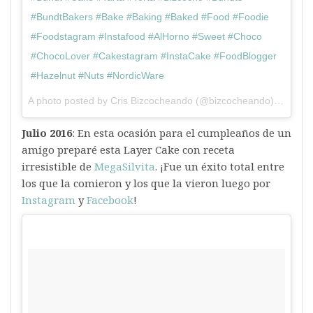
#BundtBakers #Bake #Baking #Baked #Food #Foodie
#Foodstagram #Instafood #AlHorno #Sweet #Choco
#ChocoLover #Cakestagram #InstaCake #FoodBlogger
#Hazelnut #Nuts #NordicWare
A photo posted by Cris Bizcocheando (@bizcocheando) on
Jun 
Julio 2016
: En esta ocasión para el cumpleaños de un
amigo preparé esta Layer Cake con receta
irresistible de
MegaSilvita
. ¡Fue un éxito total entre
los que la comieron y los que la vieron luego por
Instagram
y
Facebook
!