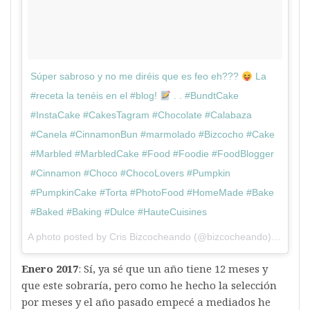
Súper sabroso y no me diréis que es feo eh???
La
#receta la tenéis en el #blog!
. . #BundtCake
#InstaCake #CakesTagram #Chocolate #Calabaza
#Canela #CinnamonBun #marmolado #Bizcocho #Cake
#Marbled #MarbledCake #Food #Foodie #FoodBlogger
#Cinnamon #Choco #ChocoLovers #Pumpkin
#PumpkinCake #Torta #PhotoFood #HomeMade #Bake
#Baked #Baking #Dulce #HauteCuisines
A photo posted by Cris Bizcocheando (@bizcocheando) on
Dec 
Enero 2017
: Sí, ya sé que un año tiene 12 meses y
que este sobraría, pero como he hecho la selección
por meses y el año pasado empecé a mediados he