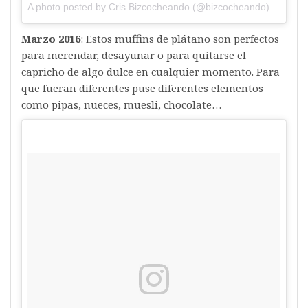
A photo posted by Cris Bizcocheando (@bizcocheando) on
Feb 
Marzo 2016
: Estos muffins de plátano son perfectos
para merendar, desayunar o para quitarse el
capricho de algo dulce en cualquier momento. Para
que fueran diferentes puse diferentes elementos
como pipas, nueces, muesli, chocolate…