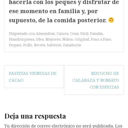
hacerla con los peques y disfrutar de
ese momento en familia y, por
supuesto, de la comida posterior.
Etiquetado con
Almendras
,
Casera
,
Cena
,
Fácil
,
Familia
,
Hamburguesa
,
Idea
,
Mayores
,
Niños
,
Original
,
Paso a Paso
,
Peques
,
Pollo
,
Receta
,
Sabrosa
,
Zanahoria
Navegación
PASTITAS VIENESAS DE
BIZCOCHO DE
de
CACAO
CALABAZA Y BONIATO
entradas
CON ESPECIAS
Deja una respuesta
Tu dirección de correo electrónico no será publicada.
Los