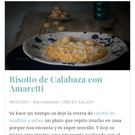
Risotto de Calabaza con
Amaretti
06/03/2019
Bizcocheando
INICIO
,
SALADO
Ya hace un tiempo os dejé la receta de
risotto de
azafrán y setas
, un plato que repito mucho en casa
porque nos encanta y es súper sencillo. Y hoy os
traigo otro risotto, una propuesta realizada con el