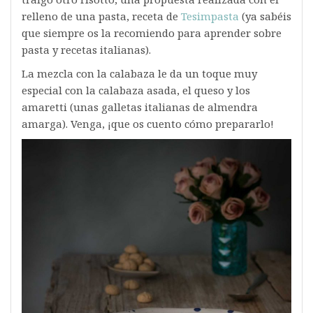
relleno de una pasta, receta de
Tesimpasta
(ya sabéis
que siempre os la recomiendo para aprender sobre
pasta y recetas italianas).
La mezcla con la calabaza le da un toque muy
especial con la calabaza asada, el queso y los
amaretti (unas galletas italianas de almendra
amarga). Venga, ¡que os cuento cómo prepararlo!