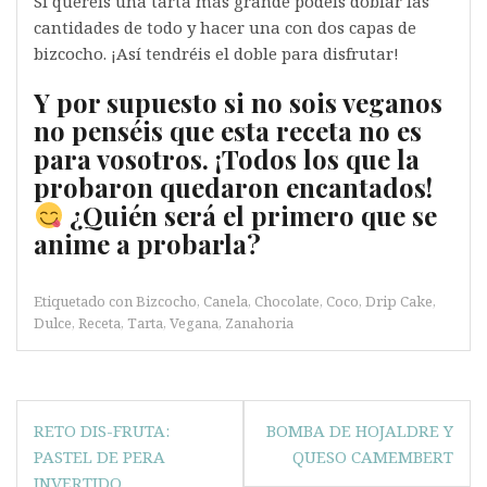
Si queréis una tarta más grande podéis doblar las
cantidades de todo y hacer una con dos capas de
bizcocho. ¡Así tendréis el doble para disfrutar!
Y por supuesto si no sois veganos
no penséis que esta receta no es
para vosotros. ¡Todos los que la
probaron quedaron encantados!
¿Quién será el primero que se
anime a probarla?
Etiquetado con
Bizcocho
,
Canela
,
Chocolate
,
Coco
,
Drip Cake
,
Dulce
,
Receta
,
Tarta
,
Vegana
,
Zanahoria
Navegación
RETO DIS-FRUTA:
BOMBA DE HOJALDRE Y
de
PASTEL DE PERA
QUESO CAMEMBERT
INVERTIDO