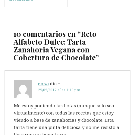
entradas
10 comentarios en “
Reto
Alfabeto Dulce: Tarta
Zanahoria Vegana con
Cobertura de Chocolate
”
rosa
dice:
25/05/2017 a las 1:10 pm
Me estoy poniendo las botas (aunque solo sea
virtualmente) con todas las recetas que estoy
viendo a base de zanahorias y chocolate. Esta
tarta tiene una pinta deliciosa y no me resisto a
llevarme un buen trozo