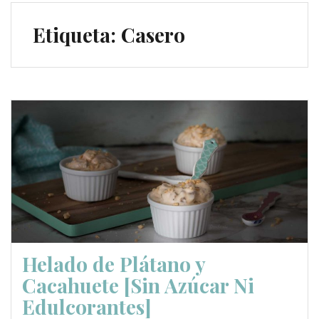
Etiqueta:
Casero
Helado de Plátano y
Cacahuete [Sin Azúcar Ni
Edulcorantes]