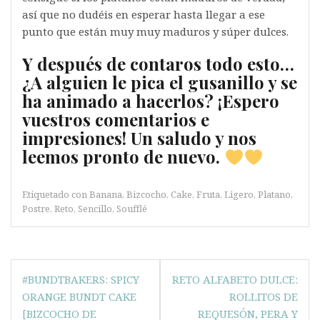
así que no dudéis en esperar hasta llegar a ese
punto que están muy muy maduros y súper dulces.
Y después de contaros todo esto…
¿A alguien le pica el gusanillo y se
ha animado a hacerlos? ¡Espero
vuestros comentarios e
impresiones! Un saludo y nos
leemos pronto de nuevo.
Etiquetado con
Banana
,
Bizcocho
,
Cake
,
Fruta
,
Ligero
,
Platano
,
Postre
,
Reto
,
Sencillo
,
Soufflé
Navegación
#BUNDTBAKERS: SPICY
RETO ALFABETO DULCE:
de
ORANGE BUNDT CAKE
ROLLITOS DE
entradas
[BIZCOCHO DE
REQUESÓN, PERA Y