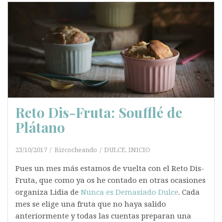
Reto Dis-Fruta: Soufflé de
Plátano
23/10/2017
Bizcocheando
DULCE
,
INICIO
Pues un mes más estamos de vuelta con el Reto Dis-
Fruta, que como ya os he contado en otras ocasiones
organiza Lidia de
Nunca es Demasiado Dulce
. Cada
mes se elige una fruta que no haya salido
anteriormente y todas las cuentas preparan una