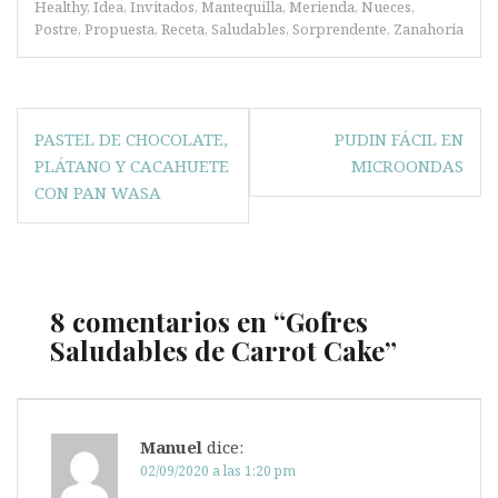
Healthy
,
Idea
,
Invitados
,
Mantequilla
,
Merienda
,
Nueces
,
Postre
,
Propuesta
,
Receta
,
Saludables
,
Sorprendente
,
Zanahoria
Navegación
PASTEL DE CHOCOLATE,
PUDIN FÁCIL EN
de
PLÁTANO Y CACAHUETE
MICROONDAS
entradas
CON PAN WASA
8 comentarios en “
Gofres
Saludables de Carrot Cake
”
Manuel
dice:
02/09/2020 a las 1:20 pm