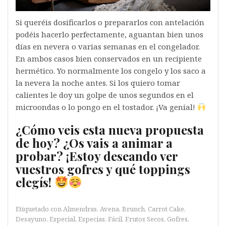
Si queréis dosificarlos o prepararlos con antelación
podéis hacerlo perfectamente, aguantan bien unos
días en nevera o varias semanas en el congelador.
En ambos casos bien conservados en un recipiente
hermético. Yo normalmente los congelo y los saco a
la nevera la noche antes. Si los quiero tomar
calientes le doy un golpe de unos segundos en el
microondas o lo pongo en el tostador. ¡Va genial!
¿Cómo veis esta nueva propuesta
de hoy? ¿Os vais a animar a
probar? ¡Estoy deseando ver
vuestros gofres y qué toppings
elegís!
Etiquetado con
Almendras
,
Avena
,
Brunch
,
Carrot Cake
,
Desayuno
,
Especial
,
Especias
,
Fácil
,
Frutos Secos
,
Gofres
,