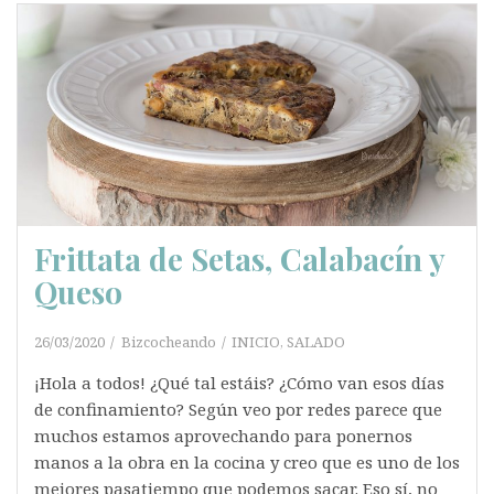
Frittata de Setas, Calabacín y
Queso
26/03/2020
Bizcocheando
INICIO
,
SALADO
¡Hola a todos! ¿Qué tal estáis? ¿Cómo van esos días
de confinamiento? Según veo por redes parece que
muchos estamos aprovechando para ponernos
manos a la obra en la cocina y creo que es uno de los
mejores pasatiempo que podemos sacar. Eso sí, no