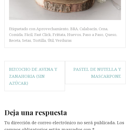
Etiquetado con
Aprovechamiento
,
BRA
,
Calabacín
,
Cena
,
Comida
,
Fácil
,
Fast Click
,
Frittata
,
Huevos
,
Paso a Paso
,
Queso
,
Receta
,
Setas
,
Tortilla
,
Útil
,
Verduras
Navegación
BIZCOCHO DE AVENA Y
PASTEL DE NUTELLA Y
de
ZANAHORIA (SIN
MASCARPONE
entradas
AZÚCAR)
Deja una respuesta
Tu dirección de correo electrónico no será publicada.
Los
campos obligatorios están marcados con
*