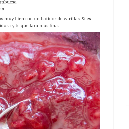
ambuesa
na
s muy bien con un batidor de varillas. Si es
idora y te quedará más fina.