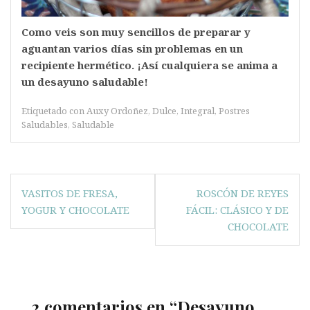
Como veis son muy sencillos de preparar y
aguantan varios días sin problemas en un
recipiente hermético. ¡Así cualquiera se anima a
un desayuno saludable!
Etiquetado con
Auxy Ordoñez
,
Dulce
,
Integral
,
Postres
Saludables
,
Saludable
Navegación
VASITOS DE FRESA,
ROSCÓN DE REYES
de
YOGUR Y CHOCOLATE
FÁCIL: CLÁSICO Y DE
entradas
CHOCOLATE
2 comentarios en “
Desayuno