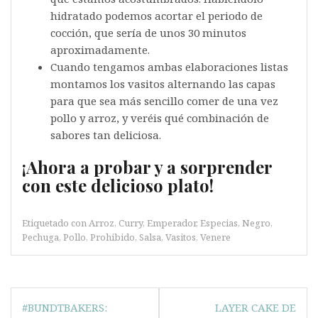
hidratado podemos acortar el periodo de
cocción, que sería de unos 30 minutos
aproximadamente.
Cuando tengamos ambas elaboraciones listas
montamos los vasitos alternando las capas
para que sea más sencillo comer de una vez
pollo y arroz, y veréis qué combinación de
sabores tan deliciosa.
¡Ahora a probar y a sorprender
con este delicioso plato!
Etiquetado con
Arroz
,
Curry
,
Emperador
,
Especias
,
Negro
,
Pechuga
,
Pollo
,
Prohibido
,
Salsa
,
Vasitos
,
Venere
Navegación
#BUNDTBAKERS:
LAYER CAKE DE