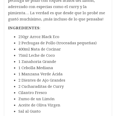
pechuga de pollo con toques ácidos del limón,
aderezado con especias como el curry y la
pimienta… La verdad es que desde que lo probé me
gustó muchísimo, ¡más incluso de lo que pensaba!
INGREDIENTES
:
250gr Arroz Black Eco
2 Pechugas de Pollo (troceadas pequeñas)
400ml Nata de Cocinar
75ml Leche de Coco
1 Zanahoria Grande
1 Cebolla Mediana
1 Manzana Verde Ácida
2 Dientes de Ajo Grandes
2 Cucharaditas de Curry
Cilantro Fresco
Zumo de un Limón
Aceite de Oliva Virgen
Sal al Gusto