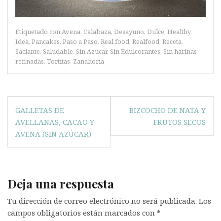
Etiquetado con
Avena
,
Calabaza
,
Desayuno
,
Dulce
,
Healthy
,
Idea
,
Pancakes
,
Paso a Paso
,
Real food
,
Realfood
,
Receta
,
Saciante
,
Saludable
,
Sin Azúcar
,
Sin Edulcorantes
,
Sin harinas
refinadas
,
Tortitas
,
Zanahoria
Navegación
GALLETAS DE
BIZCOCHO DE NATA Y
de
AVELLANAS, CACAO Y
FRUTOS SECOS
entradas
AVENA (SIN AZÚCAR)
Deja una respuesta
Tu dirección de correo electrónico no será publicada.
Los
campos obligatorios están marcados con
*