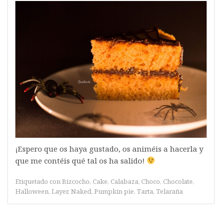
¡Espero que os haya gustado, os animéis a hacerla y
que me contéis qué tal os ha salido!
Etiquetado con
Bizcocho
,
Cake
,
Calabaza
,
Choco
,
Chocolate
,
Halloween
,
Layer
,
Naked
,
Pumpkin pie
,
Tarta
,
Telaraña