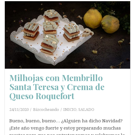
Milhojas con Membrillo
Santa Teresa y Crema de
Queso Roquefort
24/11/2020
Bizcocheando
INICIO
,
SALADO
Bueno, bueno, bueno… ¿Alguien ha dicho Navidad?
¡Este año vengo fuerte y estoy preparando muchas
recetas para que nos entretengamos y celebremos lo