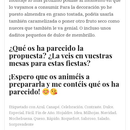
montaje lo más próximo posible al momento en que
lo vayamos a consumir. Para la decoración yo he
puesto almendra en grano tostada, podéis usarla
también caramelizada o poner otro fruto seco como
nueces que también le va genial. O incluso unos
daditos pequeños de dulce de membrillo.
¿Qué os ha parecido la
propuesta? ¿La veis en vuestras
mesas para estas fiestas?
¡Espero que os animéis a
prepararla y me contéis qué os ha
parecido!
Etiquetado con
Azul
,
Canapé
,
Celebración
,
Contraste
,
Dulce
,
Especial
,
Fácil
,
Fin de Año
,
Hojaldre
,
Idea
,
Milhojas
,
Navidad
,
Nochebuena
,
Queso
,
Rápido
,
Roquefort
,
Sabroso
,
Salado
,
Sorprendente