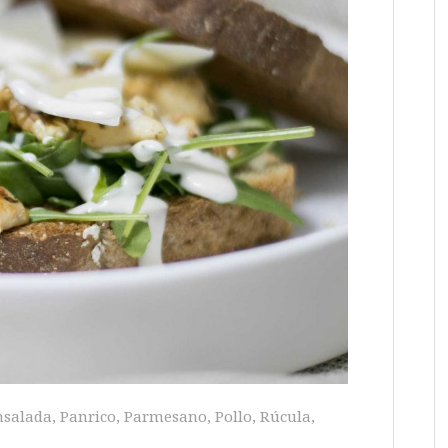
nsalada
,
Panrico
,
Parmesano
,
Pollo
,
Rúcula
,