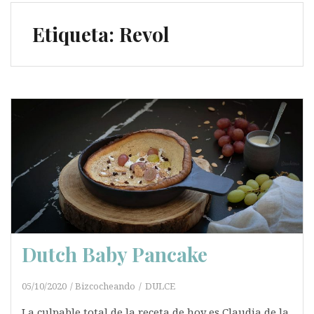
Etiqueta:
Revol
Dutch Baby Pancake
05/10/2020
Bizcocheando
DULCE
La culpable total de la receta de hoy es Claudia de la